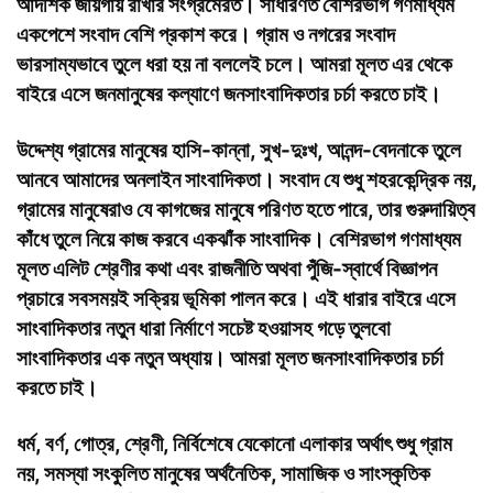
আদর্শিক জায়গায় রাখার সংগ্রমেরত। সাধারণত বেশিরভাগ গণমাধ্যম
একপেশে সংবাদ বেশি প্রকাশ করে। গ্রাম ও নগরের সংবাদ
ভারসাম্যভাবে তুলে ধরা হয় না বললেই চলে। আমরা মূলত এর থেকে
বাইরে এসে জনমানুষের কল্যাণে জনসাংবাদিকতার চর্চা করতে চাই।
উদ্দেশ্য
গ্রামের মানুষের হাসি-কান্না, সুখ-দুঃখ, আনন্দ-বেদনাকে তুলে
আনবে আমাদের অনলাইন সাংবাদিকতা। সংবাদ যে শুধু শহরকেন্দ্রিক নয়,
গ্রামের মানুষেরাও যে কাগজের মানুষে পরিণত হতে পারে, তার গুরুদায়িত্ব
কাঁধে তুলে নিয়ে কাজ করবে একঝাঁক সাংবাদিক। বেশিরভাগ গণমাধ্যম
মূলত এলিট শ্রেণীর কথা এবং রাজনীতি অথবা পুঁজি-স্বার্থে বিজ্ঞাপন
প্রচারে সবসময়ই সক্রিয় ভূমিকা পালন করে। এই ধারার বাইরে এসে
সাংবাদিকতার নতুন ধারা নির্মাণে সচেষ্ট হওয়াসহ গড়ে তুলবো
সাংবাদিকতার এক নতুন অধ্যায়। আমরা মূলত জনসাংবাদিকতার চর্চা
করতে চাই।
ধর্ম, বর্ণ, গোত্র, শ্রেণী, নির্বিশেষে যেকোনো এলাকার অর্থাৎ শুধু গ্রাম
নয়, সমস্যা সংকুলিত মানুষের অর্থনৈতিক, সামাজিক ও সাংস্কৃতিক