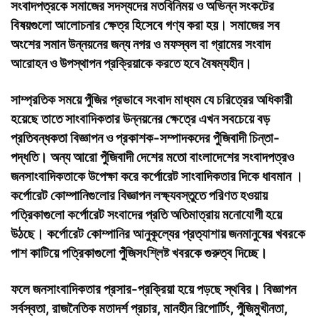
সংবাদপত্রকে সমাজের সদস্যদের মতবিনিময় ও অভিন্ন সংকটের
বিষয়গুলো আলোচনার ক্ষেত্র হিসেবে গণ্য করা হয়। সমাজের সব
অংশের সমান উন্নয়নের জন্য নগর ও মফস্বল বা গ্রামের সংবাদ
আরোহন ও উপস্থাপন প্রক্রিয়াকে করতে হবে বৈষম্যহীন।
সাম্প্রতিক সময়ে পুঁজির প্রভাবে সংবাদ মাধ্যম যে চরিত্রের অধিকারী
হয়েছে তাতে সাংবাদিকতার উন্নয়নের ক্ষেত্রে এখন সবচেয়ে বড়
প্রতিবন্ধকতা বিজ্ঞাপন ও প্রকাশক-সম্পাদকদের পুঁজিবাদী চিন্তা-
পদ্ধতি। অন্য আরো পুঁজিবাদী দেশের মতো বাংলাদেশের সংবাদপত্রও
জনসাংবাদিকতাকে উপেক্ষা করে কর্পোরেট সাংবাদিকতার দিকে ধাবমান ।
কর্পোরেট কোম্পানিগুলোর বিজ্ঞাপন লক্ষ্যবস্তুতে পরিণত হওয়ায়
পত্রিকাগুলো কর্পোরেট সংবাদের প্রতি অতিমাত্রায় মনোযোগী হয়ে
উঠছে। কর্পোরেট কোম্পানির আনুকূল্যের প্রত্যাশায় জনমানুষের খবরকে
পাশ কাটিয়ে পত্রিকাগুলো পুঁজিসংশ্লিষ্ট খবরকে গুরুত্ব দিচ্ছে।
ফলে জনসাংবাদিকতার প্রসার-প্রক্রিয়া হয়ে পড়ছে স্থবির। বিজ্ঞাপন
সর্বস্বতা, রাজনৈতিক মতাদর্শ প্রচার, মানহীন রিপোর্টিং, পুঁজিমুখীনতা,