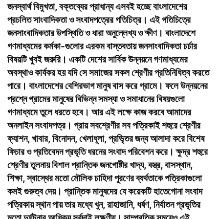
জনস্বার্থ বিমুখতা, বক্তব্যের প্রাধান্য এসবই হচ্ছে বাংলাদেশের
প্রচলিত সাংবাদিকতা ও সংবাদপত্রের গতিচিত্র। এই গতিচিত্রে
জনসাংবাদিকতার উপস্থিতি ও ধারা অনুল্লেখ্য ও ক্ষীণ। বাংলাদেশে
গণমাধ্যমের কর্মকা-গুলোর এরকম বাস্তবতায় জনসাংবাদিকতা চর্চার
বিষয়টি খুবই জরুরি। একটি দেশের সার্বিক উন্নয়নে গণমাধ্যমের
অবস্থাও কার্যকর হয় যদি সে সমাজের সকল শ্রেণীর প্রতিনিধিত্ব করতে
পারে। বাংলাদেশের বেশিরভাগ মানুষ বাস করে গ্রামে। ফলে উন্নয়নের
প্রশ্নে গ্রামের মানুষের বিভিন্ন সমস্যা ও সমাধানের বিষয়গুলো
গণমাধ্যমে তুলে ধরতে হবে। আর এই লক্ষে কাজ করবে আমাদের
অনলাইন সংবাদপত্র। প্রায় সবশ্রেণীর সব পত্রিকাই শহুরে শ্রেণীর
ফ্যাশন, খাবার, বিনোদন, খেলাধূলা, প্রভিৃতর জন্য আলাদা করে বিশেষ
ফিচার ও প্রতিবেদন প্রভৃতি ধরনের সংবাদ পরিবেশন করে। ক্ষুদ্র শহুরে
শ্রেণীর তুলনায় বিশাল প্রান্তিক জনগোষ্টীর খাদ্য, বস্ত্র, বাসস্থান,
শিক্ষা, স্বাস্থের মতো মৌলিক চাহিদা পূরণের ব্যর্থতাকে পত্রিকাগুলো
কমই গুরুত্ব দেয়। প্রান্তিক মানুষদের যে কয়েকটি হাতেগোনা সংবাদ
পত্রিকায় স্থান পায় তার মধ্যে খুন, রাহাজানি, ধর্ষণ, নির্যাতন প্রভৃতির
মতো দুর্ঘটনার আধিক্য সর্বদাই লক্ষণীয়। সাম্প্রতিক সময়েও এই