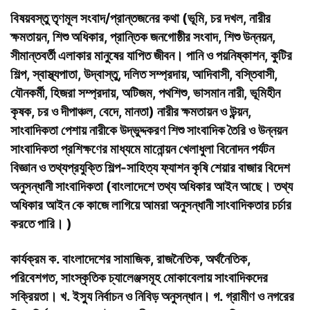
বিষয়বস্তু
তৃণমূল সংবাদ/প্রান্তজনের কথা (ভূমি, চর দখল, নারীর
ক্ষমতায়ন, শিশু অধিকার, প্রান্তিক জনগোষ্ঠীর সংবাদ, শিশু উন্নয়ন,
সীমান্তবর্তী এলাকার মানুষের যাপিত জীবন। পানি ও পয়নিষ্কাশন, কুটির
শিল্প, স্বাস্থ্যপাতা, উদ্বাস্তু, দলিত সম্প্রদায়, আদিবাসী, বস্তিবাসী,
যৌনকর্মী, হিজরা সম্প্রদায়, অটিজম, পথশিশু, ভাসমান নারী, ভূমিহীন
কৃষক, চর ও দীপাঞ্চল, বেদে, মানতা) নারীর ক্ষমতায়ন ও উন্ন্য়ন,
সাংবাদিকতা পেশায় নারীকে উদ্ভুদ্দকরণ শিশু সাংবাদিক তৈরি ও উন্নয়ন
সাংবাদিকতা প্রশিক্ষণের মাধ্যমে মানোন্য়ন খেলাধুলা বিনোদন পর্যটন
বিজ্ঞান ও তথ্যপ্রযুক্তি শিল্প-সাহিত্য ফ্যাশন কৃষি শেয়ার বাজার বিদেশ
অনুসন্ধানী সাংবাদিকতা (বাংলাদেশে তথ্য অধিকার আইন আছে। তথ্য
অধিকার আইন কে কাজে লাগিয়ে আমরা অনুসন্ধানী সাংবাদিকতার চর্চার
করতে পারি। )
কার্যক্রম
ক. বাংলাদেশের সামাজিক, রাজনৈতিক, অর্থনৈতিক,
পরিবেশগত, সাংস্কৃতিক চ্যালেঞ্জসমূহ মোকাবেলায় সাংবাদিকদের
সক্রিয়তা। খ. ইস্যু নির্বাচন ও নিবিড় অনুসন্ধান। গ. গ্রামীণ ও নগরের