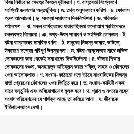
বিষয় নির্বাচনের ক্ষেত্রে বৈষম্য দূরীকরণ। ঘ. বাস্তবতা বিশ্লেষণে
সংশ্লিষ্ট জনগণের অন্তর্ভুক্তি। ঙ. তথ্য অনুসন্ধানে জরিপ। চ. ফোকাস
গ্রুপ আলোচনা। ছ. সমস্যা সমাধানে দিকনির্দেশনা। জ. পরিবর্তন
পর্যবেক্ষণ । ঝ. সকল কার্যক্রমের ধারাবাহিকতা ফলোআপ প্রতিবেদনে
গুরুত্বসহ বিবেচনা। ঞ. তথ্য-উৎস সাধারণ ও সংশ্লিষ্ট লোকজন। ট.
ঘটনা বাস্তবতার মানবিক বর্ণনা। ঠ. মানুষের নিজস্ব ভাষায়, ভঙ্গিতে,
উচ্চারণে সত্যের পরিপূর্ণ উপস্থাপনা। ড. ঘটনা-বাস্তবতার সাথে জড়িত
লোকজনের কাছ থেকেই সমাধানের দিকনির্দেশনা। ঢ. ঘটনার শিকার
লোকজনের বঞ্চনা, অসহায়ত্ব অতিক্রম করার শক্তি, সাহস ও কৌশলের
ওপর আলোকপাত। ণ. সংবাদ-কাঠামো গড়ে উঠবে সাংবাদিকের নিজস্ব
বার্তা প্রেরণের কৌশলের ওপর ভিত্তি করে। ত. সংবাদ-কাহিনী একই
সাথে বস্তুনিষ্ঠ এবং অধিযোগাযোগ মূলক হবে। থ. গ্রাম ও নগরের মধ্যে
সংবাদ পরিবেশনের যে পার্থক্য আছে তা কমিয়ে আনা। দ. জীবনকে
ইতিবাচকভাবে দেখা।