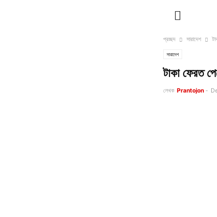
প্রচ্ছদ
সারাদেশ
টা
সারাদেশ
টাকা ফেরত প
লেখক
Prantojon
-
De