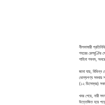
নীলফামারী প্রতিনি
শহরের রেলঘুণ্টির ম
শাহিনা শবনম, অবর
জানা যায়, বিভিন্ন 
ভোগ্যপণ্য সমবায় স
(১২ ডিসেম্বর) সকা
খবর পেয়ে, নারী সদস
উত্তেজিত হয়ে পড়েন