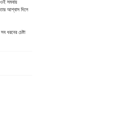
র ওই সমবায়
িতার আশ্বাস দিলে
সব ধরনের চেষ্টা