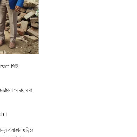
িযোগে সিটি
 জরিমানা আদায় করা
হসান।
ভিন্ন এলাকায় ছড়িয়ে