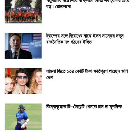
পর্তুগালের হয়ে শিরোপা ক্লাবে জেতা সব ট্রফির চেয়ে
বড় : রোনালদো
ট্রাম্পের সঙ্গে বিরোধের মাঝে ইলন মাস্কের নতুন
রাজনৈতিক দল গঠনের ইঙ্গিত
মামলা জিতে ১৩৪ কোটি টাকা ক্ষতিপূরণ পাচ্ছেন জনি
ডেপ
জিম্বাবুয়েতে টি–টোয়েন্টি খেলতে চান না মুশফিক