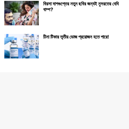
বিরসা দাশগুপ্তের নতুন ছবির জন্যই নুসরতের বেবি
বাম্প?
চীনা টিকার তৃতীয় ডোজ প্রয়োজন হতে পারে!