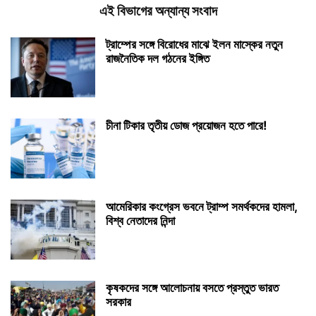
এই বিভাগের অন্যান্য সংবাদ
ট্রাম্পের সঙ্গে বিরোধের মাঝে ইলন মাস্কের নতুন
রাজনৈতিক দল গঠনের ইঙ্গিত
চীনা টিকার তৃতীয় ডোজ প্রয়োজন হতে পারে!
আমেরিকার কংগ্রেস ভবনে ট্রাম্প সমর্থকদের হামলা,
বিশ্ব নেতাদের নিন্দা
কৃষকদের সঙ্গে আলোচনায় বসতে প্রস্তুত ভারত
সরকার