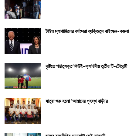
টাইম ম্যাগাজিনের বর্ষসেরা ব্যক্তিত্ব বাইডেন-কমলা
বৃষ্টিতে পরিত্যক্ত কিউই-ক্যারিবীয় তৃতীয় টি-টোয়েন্টি
যাত্রা শুরু হলো ‘আমাদের গৃহস্থ বাড়ী’র