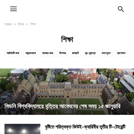
প্রচ্ছদ
ফিচার
শিক্ষা
শিক্ষা
আদিবাসী কথা
আনন্দলোকে
কাজের খবর
কিশলয়
জলছবি
দূর-দূরান্তে
বসন ভূষণ
শব্দশেকল
শিক্ষা
ষড়ৈশ্বর্য
সাতকাহন
স্বাস্থ্যকথা
সিডনি বিশ্ববিদ্যালয়ে বৃত্তির আবেদনের শেষ সময় ১৫ জানুয়ারি
বৃষ্টিতে পরিত্যক্ত কিউই-ক্যারিবীয় তৃতীয় টি-টোয়েন্টি