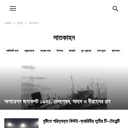
প্রচ্ছদ
ফিচার
সাতকাহন
সাতকাহন
আদিবাসী কথা
আনন্দলোকে
কাজের খবর
কিশলয়
জলছবি
দূর-দূরান্তে
বসন ভূষণ
শব্দশেকল
শিক্ষা
ষড়ৈশ্বর্য
সাতকাহন
স্বাস্থ্যকথা
অপারেশন জ্যাকপট ১৯৭১, দেশপ্রেম, সাহস ও বীরত্বের গল্প
বৃষ্টিতে পরিত্যক্ত কিউই-ক্যারিবীয় তৃতীয় টি-টোয়েন্টি