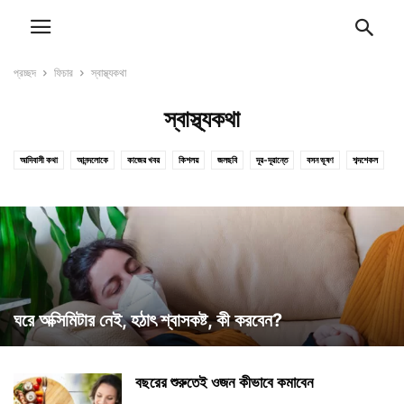
প্রচ্ছদ
ফিচার
স্বাস্থ্যকথা
স্বাস্থ্যকথা
আদিবাসী কথা
আনন্দলোকে
কাজের খবর
কিশলয়
জলছবি
দূর-দূরান্তে
বসন ভূষণ
শব্দশেকল
শিক্ষা
ষড়ৈশ্বর্য
সাতকাহন
স্বাস্থ্যকথা
ঘরে অক্সিমিটার নেই, হঠাৎ শ্বাসকষ্ট, কী করবেন?
বছরের শুরুতেই ওজন কীভাবে কমাবেন