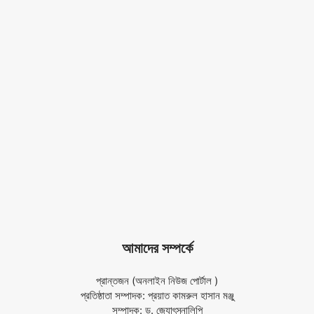
আমাদের সম্পর্কে
প্রান্তজন (অনলাইন নিউজ পোর্টাল )
প্রতিষ্ঠাতা সম্পাদক: প্রয়াত কামরুল হাসান মঞ্জু
সম্পাদক: ড. জ্যোৎস্নালিপি