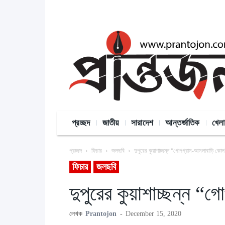
প্রচ্ছদ
জাতীয়
সারাদেশ
আন্তর্জাতিক
খেলা
প্রচ্ছদ
ফিচার
জলছবি
দুপুরের কুয়াশাচ্ছন্ন “গোপগ্রাম-আমলাবাড়ি কোল
ফিচার
জলছবি
দুপুরের কুয়াশাচ্ছন্ন 
লেখক
Prantojon
-
December 15, 2020