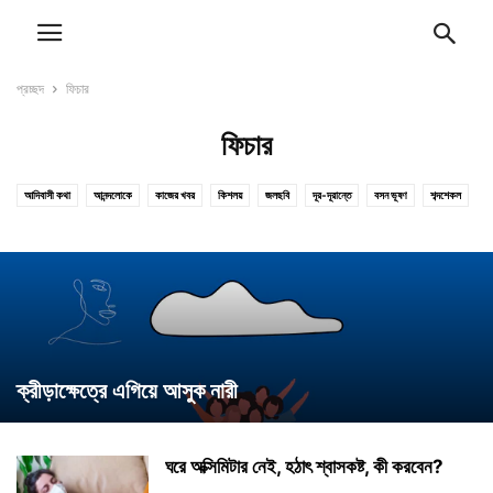
প্রচ্ছদ
ফিচার
ফিচার
আদিবাসী কথা
আনন্দলোকে
কাজের খবর
কিশলয়
জলছবি
দূর-দূরান্তে
বসন ভূষণ
শব্দশেকল
শিক্ষা
ষড়ৈশ্বর্য
সাতকাহন
স্বাস্থ্যকথা
ক্রীড়াক্ষেত্রে এগিয়ে আসুক নারী
ঘরে অক্সিমিটার নেই, হঠাৎ শ্বাসকষ্ট, কী করবেন?