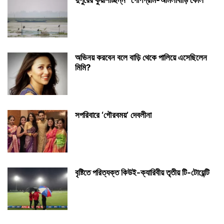
দুপুরের কুয়াশাচ্ছন্ন “গোপগ্রাম-আমলাবাড়ি কোল”
অভিনয় করবেন বলে বাড়ি থেকে পালিয়ে এসেছিলেন
মিমি?
সপরিবারে ‘গৌরবময়’ দেবলীনা
বৃষ্টিতে পরিত্যক্ত কিউই-ক্যারিবীয় তৃতীয় টি-টোয়েন্টি