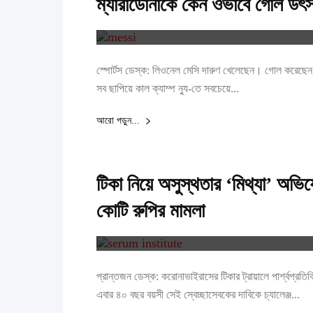
ম্যারাডোনাকে কেন ওভাবে গোল উৎস
স্পোর্টস ডেস্ক: লিওনেল মেসি দারুণ খেলেছেন। গোল করেছেন
সব ছাপিয়ে কাল ক্যাম্প ন্যু-তে সবচেয়ে...
আরো পড়ুন...
টিকা নিয়ে অসুস্থতার ‘মিথ্যা’ অভিয
কোটি রুপির মামলা
প্রান্তজন ডেস্ক: করোনাভাইরাসের টিকার ট্রায়ালে পার্শ্বপ্রতি
এবার ৪০ বছর বয়সী সেই স্বেচ্ছাসেবকের দাবিকে চ্যালেঞ্জ...