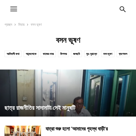
প্রচ্ছদ
ফিচার
বসন ভূষণ
বসন ভূষণ
আদিবাসী কথা
আনন্দলোকে
কাজের খবর
কিশলয়
জলছবি
দূর-দূরান্তে
বসন ভূষণ
শব্দশেকল
শিক্ষা
ষড়ৈশ্বর্য
সাতকাহন
স্বাস্থ্যকথা
ছাত্র রাজনীতির সাদামাটা সেই মানুষটি
যাত্রা শুরু হলো ‘আমাদের গৃহস্থ বাড়ী’র